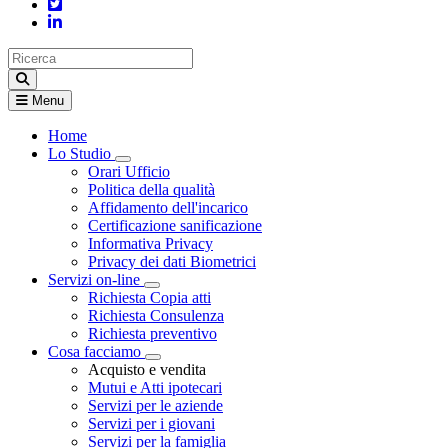
Menu
Home
Lo Studio
Visualizza menù di secondo livello
Orari Ufficio
Politica della qualità
Affidamento dell'incarico
Certificazione sanificazione
Informativa Privacy
Privacy dei dati Biometrici
Servizi on-line
Visualizza menù di secondo livello
Richiesta Copia atti
Richiesta Consulenza
Richiesta preventivo
Cosa facciamo
Visualizza menù di secondo livello
Acquisto e vendita
Mutui e Atti ipotecari
Servizi per le aziende
Servizi per i giovani
Servizi per la famiglia