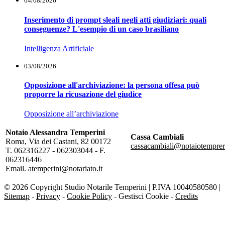
04/08/2026
Inserimento di prompt sleali negli atti giudiziari: quali
conseguenze? L'esempio di un caso brasiliano
Intelligenza Artificiale
03/08/2026
Opposizione all'archiviazione: la persona offesa può
proporre la ricusazione del giudice
Opposizione all’archiviazione
Notaio Alessandra Temperini
Cassa Cambiali
Roma, Via dei Castani, 82 00172
cassacambiali@notaiotempreri
T. 062316227 - 062303044 - F.
062316446
Email.
atemperini@notariato.it
© 2026 Copyright Studio Notarile Temperini | P.IVA 10040580580 |
Sitemap
-
Privacy
-
Cookie Policy
-
Gestisci Cookie
-
Credits