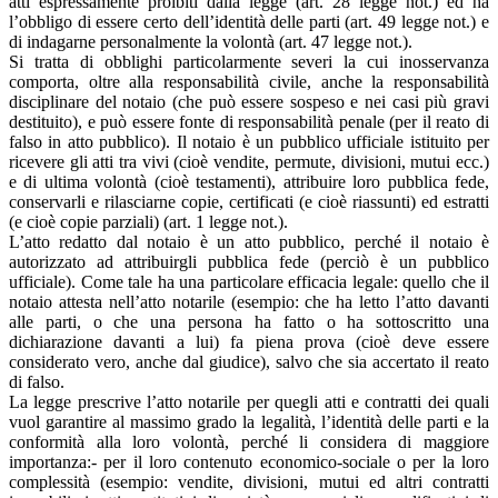
atti espressamente proibiti dalla legge (art. 28 legge not.) ed ha
l’obbligo di essere certo dell’identità delle parti (art. 49 legge not.) e
di indagarne personalmente la volontà (art. 47 legge not.).
Si tratta di obblighi particolarmente severi la cui inosservanza
comporta, oltre alla responsabilità civile, anche la responsabilità
disciplinare del notaio (che può essere sospeso e nei casi più gravi
destituito), e può essere fonte di responsabilità penale (per il reato di
falso in atto pubblico). Il notaio è un pubblico ufficiale istituito per
ricevere gli atti tra vivi (cioè vendite, permute, divisioni, mutui ecc.)
e di ultima volontà (cioè testamenti), attribuire loro pubblica fede,
conservarli e rilasciarne copie, certificati (e cioè riassunti) ed estratti
(e cioè copie parziali) (art. 1 legge not.).
L’atto redatto dal notaio è un atto pubblico, perché il notaio è
autorizzato ad attribuirgli pubblica fede (perciò è un pubblico
ufficiale). Come tale ha una particolare efficacia legale: quello che il
notaio attesta nell’atto notarile (esempio: che ha letto l’atto davanti
alle parti, o che una persona ha fatto o ha sottoscritto una
dichiarazione davanti a lui) fa piena prova (cioè deve essere
considerato vero, anche dal giudice), salvo che sia accertato il reato
di falso.
La legge prescrive l’atto notarile per quegli atti e contratti dei quali
vuol garantire al massimo grado la legalità, l’identità delle parti e la
conformità alla loro volontà, perché li considera di maggiore
importanza:- per il loro contenuto economico-sociale o per la loro
complessità (esempio: vendite, divisioni, mutui ed altri contratti